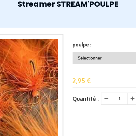
Streamer STREAM'POULPE
poulpe :
2,95
€
Quantité :