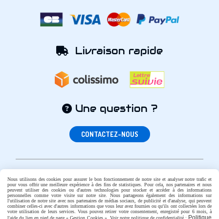
Livraison rapide

Une question ?

CONTACTEZ-NOUS
Nous utilisons des cookies pour assurer le bon fonctionnement de notre site et analyser notre trafic et
Autoriser
pour vous offrir une meilleure expérience à des fins de statistiques. Pour cela, nos partenaires et nous
Facebook est désactivé.
peuvent utiliser des cookies ou d'autres technologies pour stocker et accéder à des informations
personnelles comme votre visite sur notre site. Nous partageons également des informations sur
Mentions Légales
Conditions générales de vente
l'utilisation de notre site avec nos partenaires de médias sociaux, de publicité et d'analyse, qui peuvent
combiner celles-ci avec d'autres informations que vous leur avez fournies ou qu'ils ont collectées lors de
Politique de confidentialité
Gestion cookies
votre utilisation de leurs services. Vous pouvez retirer votre consentement, enregistré pour 6 mois, à
Politique
l'aide du lien en pied de page « Gestion Cookies ». Voir notre politique de confidentialité :