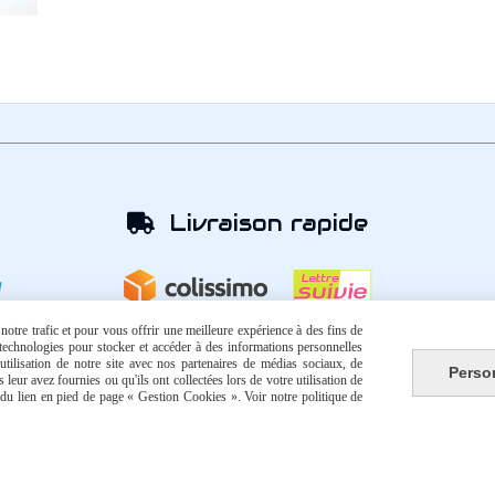
Livraison rapide

otre trafic et pour vous offrir une meilleure expérience à des fins de
s technologies pour stocker et accéder à des informations personnelles
tilisation de notre site avec nos partenaires de médias sociaux, de
Perso
leur avez fournies ou qu'ils ont collectées lors de votre utilisation de
e du lien en pied de page « Gestion Cookies ». Voir notre politique de
Autoriser
Facebook est désactivé.
que de confidentialité
Gestion cookies
Mon Compte
Créer 
Comment commander ?