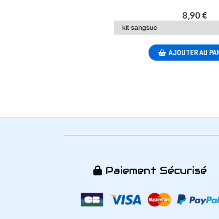
IER
Paiement Sécurisé
