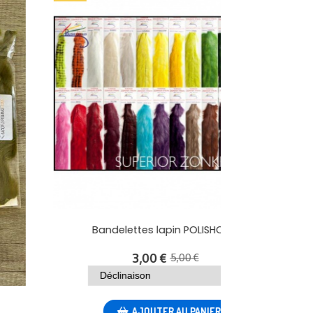
Bandelettes lapin Fly Scène 3mm
5,50
€
AJOUTER AU PANIER