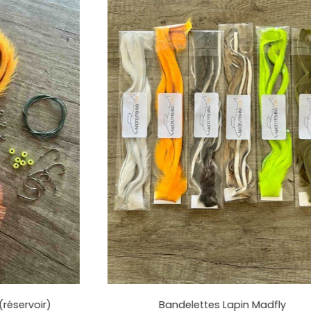
Tube fly (pochette de 25)
3,10
€
AJOUTER AU PANIER