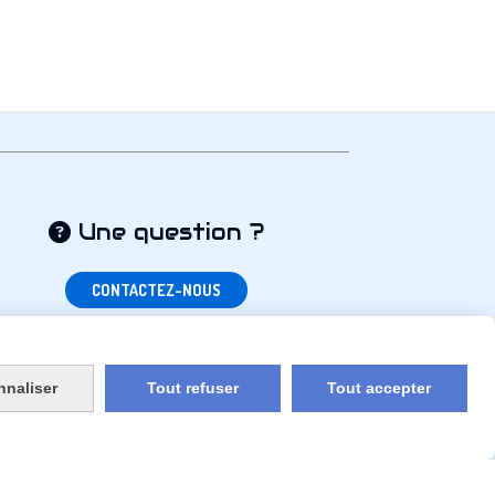
Une question ?

CONTACTEZ-NOUS
nnaliser
Tout refuser
Tout accepter
un site internet
CGV
Politique de confidentialité
Liens