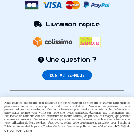
Livraison rapide

Une question ?

CONTACTEZ-NOUS
Nous utilisons des cookies pour assurer le bon fonctionnement de notre site et analyser notre trafic et
pour vous offrir une meilleure expérience à des fins de statistiques. Pour cela, nos partenaires et nous
Autoriser
Facebook est désactivé.
peuvent utiliser des cookies ou d'autres technologies pour stocker et accéder à des informations
personnelles comme votre visite sur notre site. Nous partageons également des informations sur
Mentions Légales
Conditions générales de vente
l'utilisation de notre site avec nos partenaires de médias sociaux, de publicité et d'analyse, qui peuvent
combiner celles-ci avec d'autres informations que vous leur avez fournies ou qu'ils ont collectées lors de
Politique de confidentialité
Gestion cookies
votre utilisation de leurs services. Vous pouvez retirer votre consentement, enregistré pour 6 mois, à
Politique
l'aide du lien en pied de page « Gestion Cookies ». Voir notre politique de confidentialité :
Mon Compte
Créer un site internet
CGV
de confidentialité