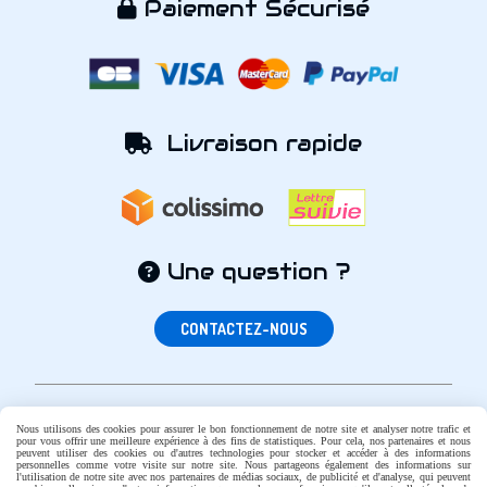
Paiement Sécurisé

Livraison rapide

Une question ?

CONTACTEZ-NOUS
Nous utilisons des cookies pour assurer le bon fonctionnement de notre site et analyser notre trafic et
Autoriser
pour vous offrir une meilleure expérience à des fins de statistiques. Pour cela, nos partenaires et nous
Facebook est désactivé.
peuvent utiliser des cookies ou d'autres technologies pour stocker et accéder à des informations
personnelles comme votre visite sur notre site. Nous partageons également des informations sur
Mentions Légales
Conditions générales de vente
l'utilisation de notre site avec nos partenaires de médias sociaux, de publicité et d'analyse, qui peuvent