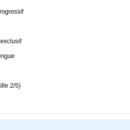
rogressif
exclusif
ongue
ille 2/5)