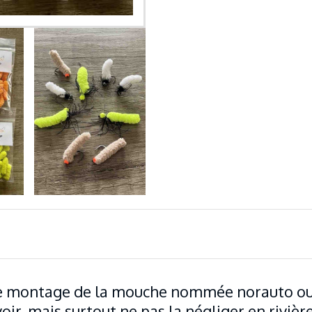
le montage de la mouche nommée norauto o
oir, mais surtout ne pas la négliger en riviè