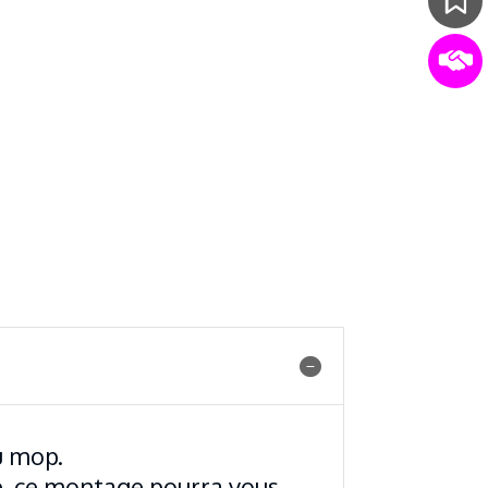
u mop.
re, ce montage pourra vous