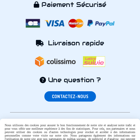
Paiement Sécurisé

Livraison rapide

Une question ?

CONTACTEZ-NOUS
Nous utilisons des cookies pour assurer le bon fonctionnement de notre site et analyser notre trafic et
pour vous offrir une meilleure expérience à des fins de statistiques. Pour cela, nos partenaires et nous
Autoriser
Facebook est désactivé.
peuvent utiliser des cookies ou d'autres technologies pour stocker et accéder à des informations
personnelles comme votre visite sur notre site. Nous partageons également des informations sur
l'utilisation de notre site avec nos partenaires de médias sociaux, de publicité et d'analyse, qui peuvent