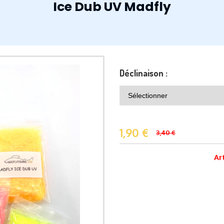
Ice Dub UV Madfly
Déclinaison :
1,90
€
3,40 €
Ar