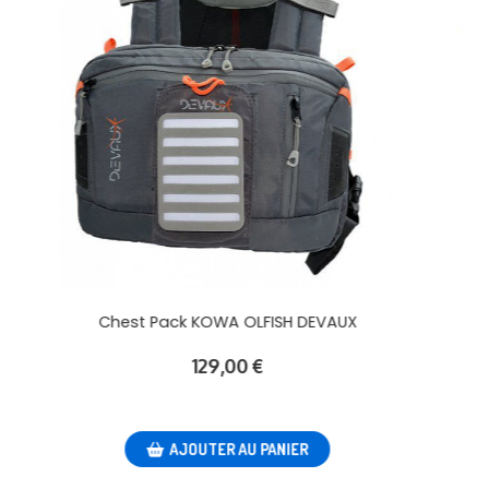
Chest pack Kowa escapad DVX
50,92
€
59,90
€
AJOUTER AU PANIER