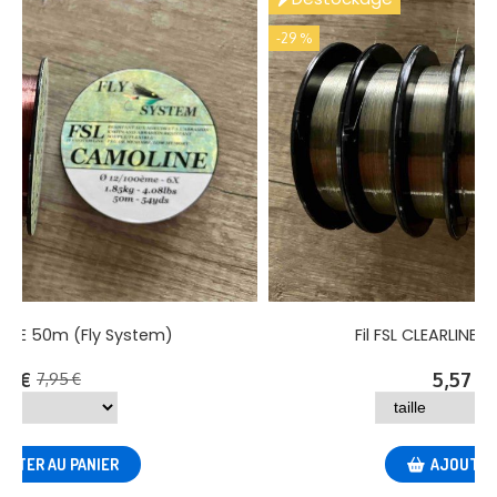
-10 %
Fly System)
Fil FSL CAMOLINE 50m (Fly Sy
7,16
€
7,95
€
NIER
AJOUTER AU PANIER