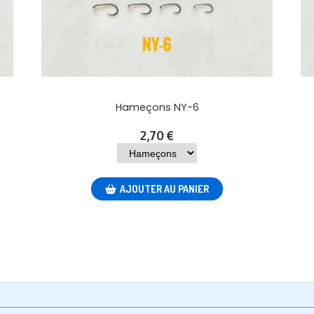
Hameçons NY-6
2,70
€
AJOUTER AU PANIER