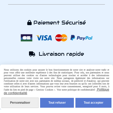
Paiement Sécurisé

Livraison rapide

Nous utilisons des cookies pour assurer le bon fonctionnement de notre site et analyser notre trafic et
pour vous offrir une meilleure expérience à des fins de statistiques. Pour cela, nos partenaires et nous
peuvent utiliser des cookies ou d'autres technologies pour stocker et accéder à des informations
personnelles comme votre visite sur notre site. Nous partageons également des informations sur
l'utilisation de notre site avec nos partenaires de médias sociaux, de publicité et d'analyse, qui peuvent
Une question ?

combiner celles-ci avec d'autres informations que vous leur avez fournies ou qu'ils ont collectées lors de
votre utilisation de leurs services. Vous pouvez retirer votre consentement, enregistré pour 6 mois, à
Politique
l'aide du lien en pied de page « Gestion Cookies ». Voir notre politique de confidentialité :
de confidentialité
CONTACTEZ-NOUS
Personnaliser
Tout refuser
Tout accepter