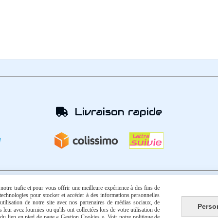
Livraison rapide

otre trafic et pour vous offrir une meilleure expérience à des fins de
s technologies pour stocker et accéder à des informations personnelles
Autoriser
Facebook est désactivé.
tilisation de notre site avec nos partenaires de médias sociaux, de
Perso
leur avez fournies ou qu'ils ont collectées lors de votre utilisation de
que de confidentialité
Gestion cookies
Mon Compte
Créer 
e du lien en pied de page « Gestion Cookies ». Voir notre politique de