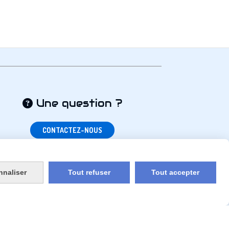
Une question ?

CONTACTEZ-NOUS
nnaliser
Tout refuser
Tout accepter
un site internet
CGV
Politique de confidentialité
Liens