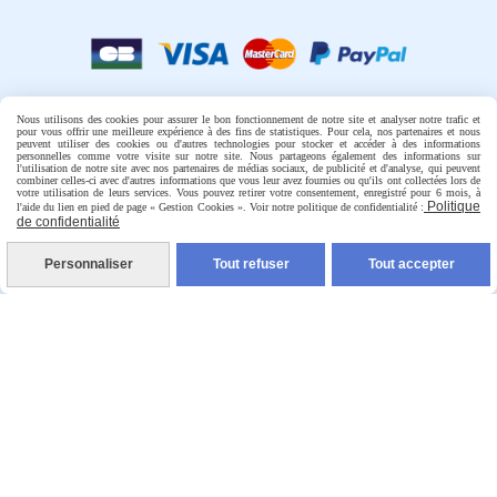
Livraison rapide

Nous utilisons des cookies pour assurer le bon fonctionnement de notre site et analyser notre trafic et
pour vous offrir une meilleure expérience à des fins de statistiques. Pour cela, nos partenaires et nous
peuvent utiliser des cookies ou d'autres technologies pour stocker et accéder à des informations
personnelles comme votre visite sur notre site. Nous partageons également des informations sur
l'utilisation de notre site avec nos partenaires de médias sociaux, de publicité et d'analyse, qui peuvent
combiner celles-ci avec d'autres informations que vous leur avez fournies ou qu'ils ont collectées lors de
votre utilisation de leurs services. Vous pouvez retirer votre consentement, enregistré pour 6 mois, à
Politique
l'aide du lien en pied de page « Gestion Cookies ». Voir notre politique de confidentialité :
de confidentialité
Une question ?

Personnaliser
Tout refuser
Tout accepter
CONTACTEZ-NOUS
Autoriser
Facebook est désactivé.
Mentions Légales
Conditions générales de vente
Politique de confidentialité
Gestion cookies