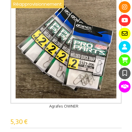
Réapprovisionnement
Agrafes OWNER
5,30
€